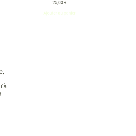
25,00
€
Ajouter au panier
e,
u’à
a