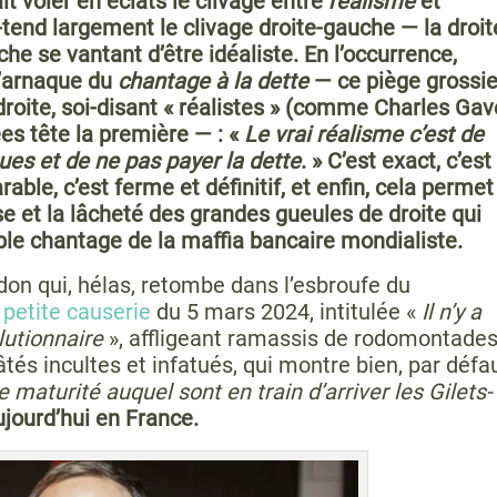
it voler en éclats le clivage entre
réalisme
et
s-tend largement le clivage droite-gauche — la droit
che se vantant d’être idéaliste. En l’occurrence,
l’arnaque du
chantage à la dette
— ce piège grossie
 droite, soi-disant « réalistes » (comme Charles Gav
es tête la première — : «
Le vrai réalisme c’est de
ques et de ne pas payer la dette
. » C’est exact, c’est
ble, c’est ferme et définitif, et enfin, cela permet
e et la lâcheté des grandes gueules de droite qui
ble chantage de la maffia bancaire mondialiste.
don qui, hélas, retombe dans l’esbroufe du
 petite causerie
du 5 mars 2024, intitulée «
Il n’y a
lutionnaire
», affligeant ramassis de rodomontade
és incultes et infatués, qui montre bien, par défa
e maturité auquel sont en train d’arriver les Gilets-
ujourd’hui en France.