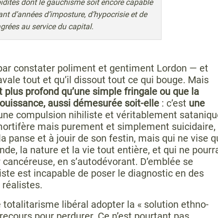
pidités dont le gauchisme soit encore capable
ant d’années d’imposture, d’hypocrisie et de
grées au service du capital.
par constater poliment et gentiment Lordon — et
l avale tout et qu’il dissout tout ce qui bouge. Mais
 plus profond qu’une simple fringale ou que la
jouissance, aussi démesurée soit-elle
: c’est
une
 une compulsion nihiliste et véritablement sataniqu
rtifère mais purement et simplement suicidaire,
a panse et à jouir de son festin, mais qui ne vise q
nde, la nature et la vie tout entière, et qui ne pourr
cancéreuse, en s’autodévorant. D’emblée se
ste est incapable de poser le diagnostic en des
 réalistes.
 totalitarisme libéral adopter la « solution ethno-
 recours pour perdurer. Ce n’est pourtant pas