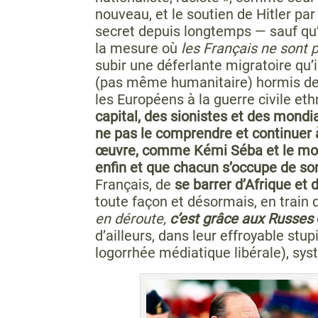
nouveau, et le soutien de Hitler par
secret depuis longtemps — sauf qu’e
la mesure où
les Français ne sont 
subir une déferlante migratoire qu’i
(pas même humanitaire) hormis de 
les Européens à la guerre civile et
capital, des sionistes et des mondia
ne pas le comprendre et continuer 
œuvre, comme Kémi Séba et le mou
enfin et que chacun s’occupe de so
Français, de
se barrer d’Afrique et d
toute façon et désormais, en train 
en déroute,
c’est grâce aux Russes
d’ailleurs, dans leur effroyable stu
logorrhée médiatique libérale), sy