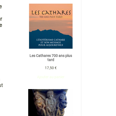
e
r
e
Les Cathares 700 ans plus
tard
17,50
€
Ajouter au panier
s
ut