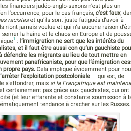
 les financiers judéo-anglo-saxons n’est plus un
n l’occurrence, pour le cas français,
c’est faux
, da
pas racistes
et qu’ils sont juste fatigués d’avoir à
ls n’ont jamais voulue et qui n’a aucune raison d’êt
semer la haine et le chaos en Europe et de pouss
1
hnique
:
l’immigration ne sert que les intérêts du
listes, et il faut être aussi con qu’un gauchiste pou
à défendre les migrants au lieu de tout mettre en
vement panafricaniste, pour que l’émigration ces
n propre pays.
Cela implique évidemment pour nou
’arrêter l’exploitation postcoloniale
— qui est, de
de s’effondrer, mais
si la Françafrique est mainten
et certainement pas grâce aux gauchistes, qui ont
pidité (et leur effarante et constante soumission à l
stématiquement tendance à cracher sur les Russes