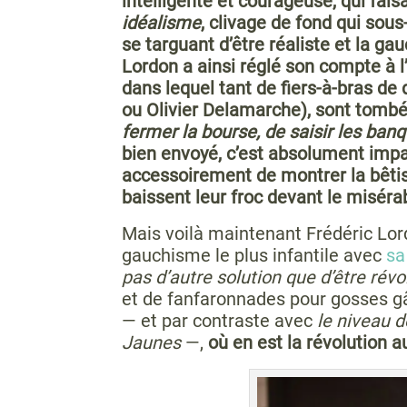
intelligente et courageuse, qui faisa
idéalisme
, clivage de fond qui sou
se targuant d’être réaliste et la gau
Lordon a ainsi réglé son compte à 
dans lequel tant de fiers-à-bras de
ou Olivier Delamarche), sont tombé
fermer la bourse, de saisir les ban
bien envoyé, c’est absolument impara
accessoirement de montrer la bêtis
baissent leur froc devant le miséra
Mais voilà maintenant Frédéric Lor
gauchisme le plus infantile avec
sa
pas d’autre solution que d’être révo
et de fanfaronnades pour gosses gât
— et par contraste avec
le niveau d
Jaunes
—,
où en est la révolution a