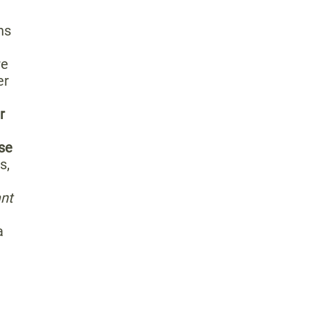
ns
re
er
r
se
s,
ant
a
.