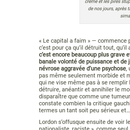
crème et les pires stu
de nos jours, après t
sima
« Le capital a faim » — commence 
c’est pour ça qu’il détruit tout, qu’i
c’est encore beaucoup plus grave et
banale volonté de puissance et de 
névrose aggravée d’une psychose
,
pas même seulement morbide et mo
qui ne vise même pas à se remplir l
détruire, anéantir et annihiler le mo
disparaître que comme une tumeur 
constate combien la critique gauchi
termes un tant soit peu sérieux et…
Lordon s’offusque ensuite de voir le
nationaliste, raciste », comme seul