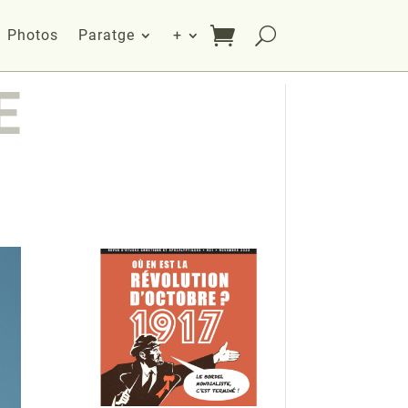
Photos
Paratge
+
E
S T A G E
en
IMMERSION
"Opération BUGARACH"
en savoir plus
(places limitées)