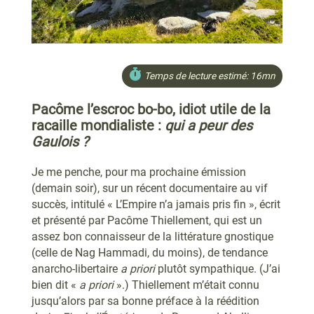
Temps de lecture estimé: 16mn
Pacôme l’escroc bo-bo, idiot utile de la
racaille mondialiste :
qui a peur des
Gaulois ?
Je me penche, pour ma prochaine émission
(demain soir), sur un récent documentaire au vif
succès, intitulé « L’Empire n’a jamais pris fin », écrit
et présenté par Pacôme Thiellement, qui est un
assez bon connaisseur de la littérature gnostique
(celle de Nag Hammadi, du moins), de tendance
anarcho-libertaire
a priori
plutôt sympathique. (J’ai
bien dit «
a priori
».) Thiellement m’était connu
jusqu’alors par sa bonne préface à la réédition