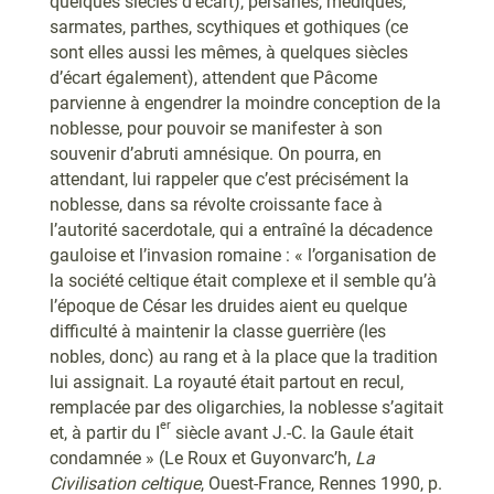
quelques siècles d’écart), persanes, médiques,
sarmates, parthes, scythiques et gothiques (ce
sont elles aussi les mêmes, à quelques siècles
d’écart également), attendent que Pâcome
parvienne à engendrer la moindre conception de la
noblesse, pour pouvoir se manifester à son
souvenir d’abruti amnésique. On pourra, en
attendant, lui rappeler que c’est précisément la
noblesse, dans sa révolte croissante face à
l’autorité sacerdotale, qui a entraîné la décadence
gauloise et l’invasion romaine : « l’organisation de
la société celtique était complexe et il semble qu’à
l’époque de César les druides aient eu quelque
difficulté à maintenir la classe guerrière (les
nobles, donc) au rang et à la place que la tradition
lui assignait. La royauté était partout en recul,
remplacée par des oligarchies, la noblesse s’agitait
er
et, à partir du I
siècle avant J.-C. la Gaule était
condamnée » (Le Roux et Guyonvarc’h,
La
Civilisation celtique
, Ouest-France, Rennes 1990, p.