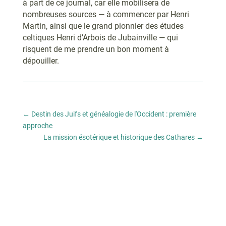
à part de ce journal, car elle mobilisera de
nombreuses sources — à commencer par Henri
Martin, ainsi que le grand pionnier des études
celtiques Henri d’Arbois de Jubainville — qui
risquent de me prendre un bon moment à
dépouiller.
←
Destin des Juifs et généalogie de l'Occident : première
approche
La mission ésotérique et historique des Cathares
→
S T A G E
en
IMMERSION
"Opération BUGARACH"