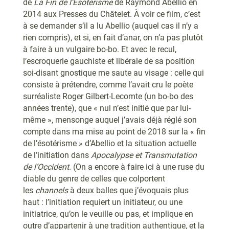
de
La Fin de l’Ésotérisme
de Raymond Abellio en
2014 aux Presses du Châtelet. À voir ce film, c’est
à se demander s’il a lu Abellio (auquel cas il n’y a
rien compris), et si, en fait d’anar, on n’a pas plutôt
à faire à un vulgaire bo-bo. Et avec le recul,
l’escroquerie gauchiste et libérale de sa position
soi-disant gnostique me saute au visage : celle qui
consiste à prétendre, comme l’avait cru le poète
surréaliste Roger Gilbert-Lecomte (un bo-bo des
années trente), que « nul n’est initié que par lui-
même », mensonge auquel j’avais déjà réglé son
compte dans ma mise au point de 2018 sur la « fin
de l’ésotérisme » d’Abellio et la situation actuelle
de l’initiation dans
Apocalypse et Transmutation
de l’Occident
. (On a encore à faire ici à une ruse du
diable du genre de celles que colportent
les
channels
à deux balles que j’évoquais plus
haut : l’initiation requiert un initiateur, ou une
initiatrice, qu’on le veuille ou pas, et implique en
outre d’appartenir à une tradition authentique, et la