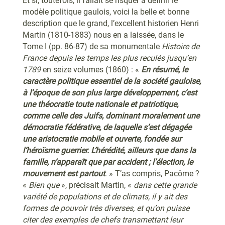
Et si, toutefois, il fallait se risquer à définir le
modèle politique gaulois, voici la belle et bonne
description que le grand, l’excellent historien Henri
Martin (1810-1883) nous en a laissée, dans le
Tome I (pp. 86-87) de sa monumentale
Histoire de
France depuis les temps les plus reculés jusqu’en
1789
en seize volumes (1860) : «
En résumé, le
caractère politique essentiel de la société gauloise,
à l’époque de son plus large développement, c’est
une théocratie toute nationale et patriotique,
comme celle des Juifs, dominant moralement une
démocratie fédérative, de laquelle s’est dégagée
une aristocratie mobile et ouverte, fondée sur
l’héroïsme guerrier. L’hérédité, ailleurs que dans la
famille, n’apparaît que par accident ; l’élection, le
mouvement est partout
. » T’as compris, Pacôme ?
«
Bien que
», précisait Martin, «
dans cette grande
variété de populations et de climats, il y ait des
formes de pouvoir très diverses, et qu’on puisse
citer des exemples de chefs transmettant leur